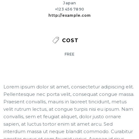
Japan
+123 456 7890
http://example.com
COST
FREE
Lorem ipsum dolor sit amet, consectetur adipiscing elit.
Pellentesque nec porta velit, consequat congue massa.
Praesent convallis, mauris in laoreet tincidunt, metus
velit rutrum lectus, at congue turpis nisi eu ipsum. Nam
convallis, sem et feugiat aliquet, dolor justo ornare
sapien, at luctus tortor enim sit amet arcu. Sed
interdum massa ut neque blandit commodo. Curabitur
egestas purus et sem feugiat varius. Aenean id risus